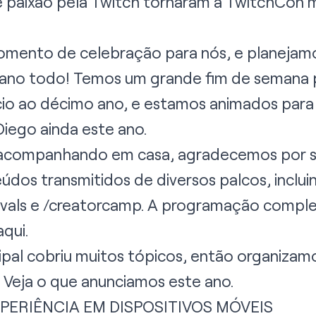
paixão pela Twitch tornaram a TwitchCon m
mento de celebração para nós, e planejamo
o ano todo! Temos um grande fim de semana
ício ao décimo ano, e estamos animados para
iego ainda este ano.
 acompanhando em casa, agradecemos por se
eúdos transmitidos de diversos palcos, inclui
vals e /creatorcamp. A programação compl
aqui
.
cipal cobriu muitos tópicos, então organiz
 Veja o que anunciamos este ano.
ERIÊNCIA EM DISPOSITIVOS MÓVEIS