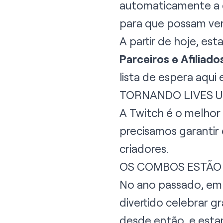
automaticamente a q
para que possam ver 
A partir de hoje, e
Parceiros e Afiliado
lista de espera
aqui
e
TORNANDO LIVES U
A Twitch é o melhor 
precisamos garantir 
criadores.
OS COMBOS ESTÃ
No ano passado, em 
divertido celebrar g
desde então, e est