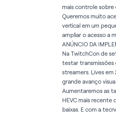
mais controle sobre 
Queremos muito acer
vertical em um pequ
ampliar o acesso a m
ANÚNCIO DA IMPLE
Na TwitchCon de se
testar transmissõe
streamers. Lives e
grande avanço visual
Aumentaremos as tax
HEVC mais recente q
baixas. E com a tec