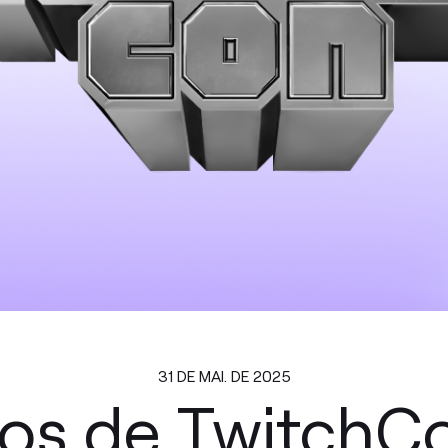
31 DE MAI. DE 2025
os de TwitchCo